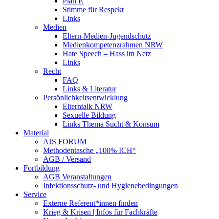
Plan P.
Stimme für Respekt
Links
Medien
Eltern-Medien-Jugendschutz
Medienkompetenzrahmen NRW
Hate Speech – Hass im Netz
Links
Recht
FAQ
Links & Literatur
Persönlichkeitsentwicklung
Elterntalk NRW
Sexuelle Bildung
Links Thema Sucht & Konsum
Material
AJS FORUM
Methodentasche „100% ICH“
AGB / Versand
Fortbildung
AGB Veranstaltungen
Infektionsschutz- und Hygienebedingungen
Service
Externe Referent*innen finden
Krieg & Krisen | Infos für Fachkräfte