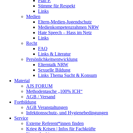
Plan P.
Stimme für Respekt
Links
Medien
Eltern-Medien-Jugendschutz
Medienkompetenzrahmen NRW
Hate Speech – Hass im Netz
Links
Recht
FAQ
Links & Literatur
Persönlichkeitsentwicklung
Elterntalk NRW
Sexuelle Bildung
Links Thema Sucht & Konsum
Material
AJS FORUM
Methodentasche „100% ICH“
AGB / Versand
Fortbildung
AGB Veranstaltungen
Infektionsschutz- und Hygienebedingungen
Service
Externe Referent*innen finden
Krieg & Krisen | Infos für Fachkräfte