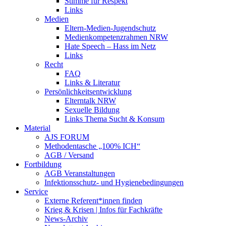
Stimme für Respekt
Links
Medien
Eltern-Medien-Jugendschutz
Medienkompetenzrahmen NRW
Hate Speech – Hass im Netz
Links
Recht
FAQ
Links & Literatur
Persönlichkeitsentwicklung
Elterntalk NRW
Sexuelle Bildung
Links Thema Sucht & Konsum
Material
AJS FORUM
Methodentasche „100% ICH“
AGB / Versand
Fortbildung
AGB Veranstaltungen
Infektionsschutz- und Hygienebedingungen
Service
Externe Referent*innen finden
Krieg & Krisen | Infos für Fachkräfte
News-Archiv