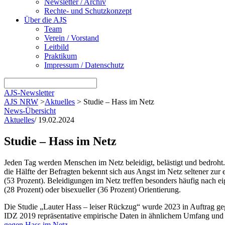
Newsletter / Archiv
Rechte- und Schutzkonzept
Über die AJS
Team
Verein / Vorstand
Leitbild
Praktikum
Impressum / Datenschutz
AJS-Newsletter
AJS NRW
>
Aktuelles
>
Studie – Hass im Netz
News-Übersicht
Aktuelles
/
19.02.2024
Studie – Hass im Netz
Jeden Tag werden Menschen im Netz beleidigt, belästigt und bedroht. 
die Hälfte der Befragten bekennt sich aus Angst im Netz seltener zur 
(53 Prozent). Beleidigungen im Netz treffen besonders häufig nach 
(28 Prozent) oder bisexueller (36 Prozent) Orientierung.
Die Studie „Lauter Hass – leiser Rückzug“ wurde 2023 in Auftrag gege
IDZ 2019 repräsentative empirische Daten in ähnlichem Umfang und D
gegen Hass im Netz.