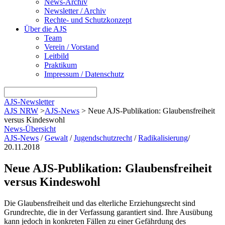
News-Archiv
Newsletter / Archiv
Rechte- und Schutzkonzept
Über die AJS
Team
Verein / Vorstand
Leitbild
Praktikum
Impressum / Datenschutz
AJS-Newsletter
AJS NRW
>
AJS-News
>
Neue AJS-Publikation: Glaubensfreiheit
versus Kindeswohl
News-Übersicht
AJS-News
/
Gewalt
/
Jugendschutzrecht
/
Radikalisierung
/
20.11.2018
Neue AJS-Publikation: Glaubensfreiheit
versus Kindeswohl
Die Glaubensfreiheit und das elterliche Erziehungsrecht sind
Grundrechte, die in der Verfassung garantiert sind. Ihre Ausübung
kann jedoch in konkreten Fällen zu einer Gefährdung des