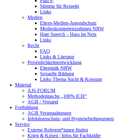
Plan P.
Stimme für Respekt
Links
Medien
Eltern-Medien-Jugendschutz
Medienkompetenzrahmen NRW
Hate Speech – Hass im Netz
Links
Recht
FAQ
Links & Literatur
Persönlichkeitsentwicklung
Elterntalk NRW
Sexuelle Bildung
Links Thema Sucht & Konsum
Material
AJS FORUM
Methodentasche „100% ICH“
AGB / Versand
Fortbildung
AGB Veranstaltungen
Infektionsschutz- und Hygienebedingungen
Service
Externe Referent*innen finden
Krieg & Krisen | Infos für Fachkräfte