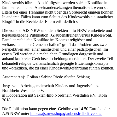
Kindeswohls führen. Am häufigsten werden solche Konflikte in
familienrechtlichen
Auseinandersetzungen thematisiert, wenn sich
Eltern bei einer Trennung nicht über das Sorgerecht einigen können.
In anderen Fällen kann zum Schutz des Kindeswohls ein staatlicher
Eingriff in die Rechte der Eltern erforderlich sein.
Die von der AJS NRW und dem Sekten-Info NRW erarbeitete und
herausgegebene Publikation „Glaubensfreiheit versus Kindeswohl.
Familienrechtliche Konflikte im Kontext religiöser und
weltanschaulicher Gemeinschaften“ greift das Problem aus zwei
Perspektiven auf, einer juristischen und einer pädagogischen. Im
ersten Teil werden die rechtlichen Grundlagen dargestellt und
anhand konkreter Gerichtsentscheidungen erläutert. Der zweite Teil
behandelt religiös-weltanschaulich geprägte Erziehungskonzepte
und –praktiken, die zu einer Kindeswohlgefährdung führen können.
Autoren: Anja Gollan / Sabine Riede /Stefan Schlang
hrsg. von Arbeitsgemeinschaft Kinder- und Jugendschutz
Nordrhein-Westfalen e.V.
in Kooperation mit Sekten-Info Nordrhein Westfalen e.V., Köln
2018
Die Publikation kann gegen eine Gebühr von 14.50 Euro bei der
AJS NRW unter
https://ajs.nrw/shop/glaubensfreiheit-versus-