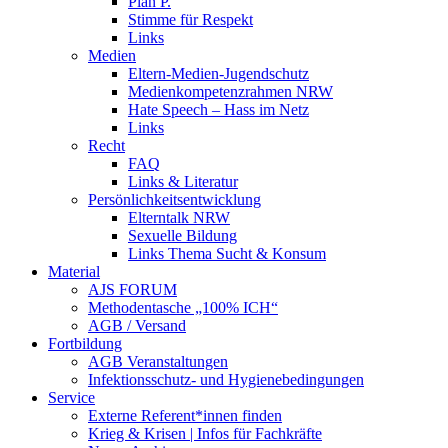
Plan P.
Stimme für Respekt
Links
Medien
Eltern-Medien-Jugendschutz
Medienkompetenzrahmen NRW
Hate Speech – Hass im Netz
Links
Recht
FAQ
Links & Literatur
Persönlichkeitsentwicklung
Elterntalk NRW
Sexuelle Bildung
Links Thema Sucht & Konsum
Material
AJS FORUM
Methodentasche „100% ICH“
AGB / Versand
Fortbildung
AGB Veranstaltungen
Infektionsschutz- und Hygienebedingungen
Service
Externe Referent*innen finden
Krieg & Krisen | Infos für Fachkräfte