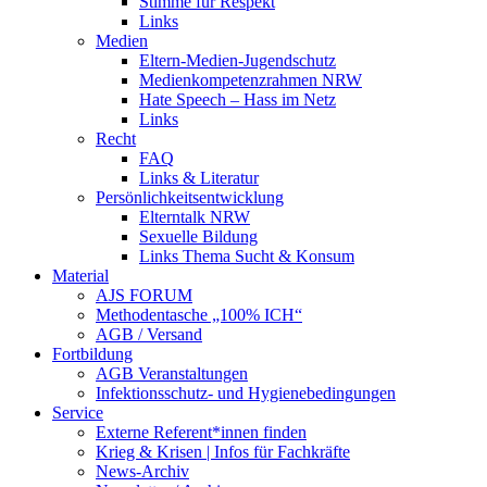
Stimme für Respekt
Links
Medien
Eltern-Medien-Jugendschutz
Medienkompetenzrahmen NRW
Hate Speech – Hass im Netz
Links
Recht
FAQ
Links & Literatur
Persönlichkeitsentwicklung
Elterntalk NRW
Sexuelle Bildung
Links Thema Sucht & Konsum
Material
AJS FORUM
Methodentasche „100% ICH“
AGB / Versand
Fortbildung
AGB Veranstaltungen
Infektionsschutz- und Hygienebedingungen
Service
Externe Referent*innen finden
Krieg & Krisen | Infos für Fachkräfte
News-Archiv