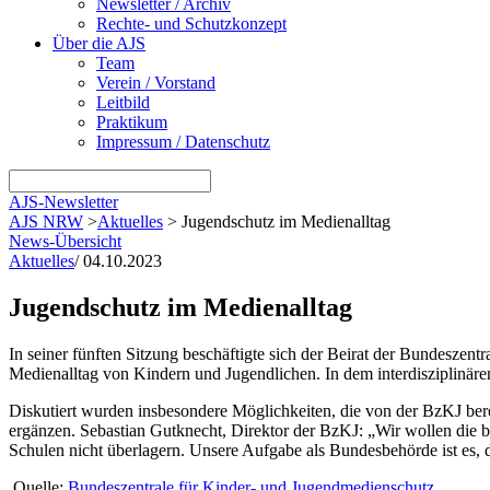
Newsletter / Archiv
Rechte- und Schutzkonzept
Über die AJS
Team
Verein / Vorstand
Leitbild
Praktikum
Impressum / Datenschutz
AJS-Newsletter
AJS NRW
>
Aktuelles
>
Jugendschutz im Medienalltag
News-Übersicht
Aktuelles
/
04.10.2023
Jugendschutz im Medienalltag
In seiner fünften Sitzung beschäftigte sich der Beirat der Bundesze
Medienalltag von Kindern und Jugendlichen. In dem interdisziplinären
Diskutiert wurden insbesondere Möglichkeiten, die von der BzKJ ber
ergänzen. Sebastian Gutknecht, Direktor der BzKJ: „Wir wollen die 
Schulen nicht überlagern. Unsere Aufgabe als Bundesbehörde ist es, d
Quelle:
Bundeszentrale für Kinder- und Jugendmedienschutz