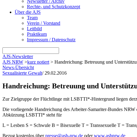
Newsletter / Archiv
Rechte- und Schutzkonzept
Über die AJS
Team
Verein / Vorstand
Leitbild
Praktikum
Impressum / Datenschutz
AJS-Newsletter
AJS NRW
>
kurz notiert
>
Handreichung: Betreuung und Unterstütz
News-Übersicht
Sexualisierte Gewalt
/
29.02.2016
Handreichung: Betreuung und Unterstütz
Zur Zielgruppe der Flüchtlinge mit LSBTTI*-Hintergrund liegen der
Die vorliegende Handreichung des Arbeiter-Samariter-Bundes NRW e.
Abkürzung LSBTTI* steht für
L = Lesben S = Schwule B = Bisexuelle T = Transsexuelle T = Transgen
Bezug kostenlos über
presse@asb-nrw.de
oder
www.asbnrw.de