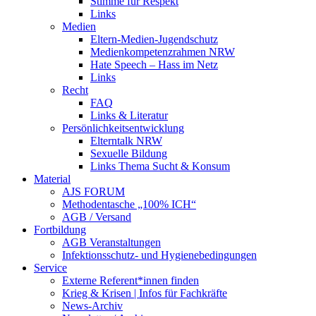
Stimme für Respekt
Links
Medien
Eltern-Medien-Jugendschutz
Medienkompetenzrahmen NRW
Hate Speech – Hass im Netz
Links
Recht
FAQ
Links & Literatur
Persönlichkeitsentwicklung
Elterntalk NRW
Sexuelle Bildung
Links Thema Sucht & Konsum
Material
AJS FORUM
Methodentasche „100% ICH“
AGB / Versand
Fortbildung
AGB Veranstaltungen
Infektionsschutz- und Hygienebedingungen
Service
Externe Referent*innen finden
Krieg & Krisen | Infos für Fachkräfte
News-Archiv