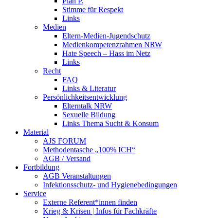
Plan P.
Stimme für Respekt
Links
Medien
Eltern-Medien-Jugendschutz
Medienkompetenzrahmen NRW
Hate Speech – Hass im Netz
Links
Recht
FAQ
Links & Literatur
Persönlichkeitsentwicklung
Elterntalk NRW
Sexuelle Bildung
Links Thema Sucht & Konsum
Material
AJS FORUM
Methodentasche „100% ICH“
AGB / Versand
Fortbildung
AGB Veranstaltungen
Infektionsschutz- und Hygienebedingungen
Service
Externe Referent*innen finden
Krieg & Krisen | Infos für Fachkräfte