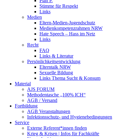
Plan P.
Stimme für Respekt
Links
Medien
Eltern-Medien-Jugendschutz
Medienkompetenzrahmen NRW
Hate Speech – Hass im Netz
Links
Recht
FAQ
Links & Literatur
Persönlichkeitsentwicklung
Elterntalk NRW
Sexuelle Bildung
Links Thema Sucht & Konsum
Material
AJS FORUM
Methodentasche „100% ICH“
AGB / Versand
Fortbildung
AGB Veranstaltungen
Infektionsschutz- und Hygienebedingungen
Service
Externe Referent*innen finden
Krieg & Krisen | Infos für Fachkräfte