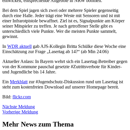
entwickelt, entsprechende Angebote in NRW boomen.
Bei dem Spiel jagen sich zwei oder mehrere Spieler gegenseitig
durch eine Halle. Jeder trägt eine Weste mit Sensoren und ist mit
einer Infrarotpistole bewaffnet. Ziel ist es, Signalpunkte am Körper
seiner Mitspieler zu treffen. Je nach getroffener Stelle gibt es
unterschiedlich viele Punkte. Wer die meis
ten Punkte sammelt,
gewinnt.
In
WDR aktuell
gab AJS-Kollegin Britta Schülke diese Woche eine
Einschätzung zur Frage „Lasertag ab 14?“ (ab Min 24:06)
Aktueller Anlass: In Bayern wehrt sich ein Lasertag-Betreiber gegen
von der Kommune pauschal gesetzte
#
Zutrittsverbote
für Kinder-
und Jugendliche bis 14 Jahre.
Ein
Merkblatt
zur
#
Jugendschutz
-Diskussion rund um Lasertag ist
steht zum kostenfreien Download auf unserer Homepage bereit.
Bild:
flickr.com
Nächste Meldung
Vorherige Meldung
Mehr News zum Thema