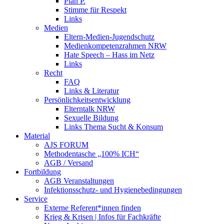
Plan P.
Stimme für Respekt
Links
Medien
Eltern-Medien-Jugendschutz
Medienkompetenzrahmen NRW
Hate Speech – Hass im Netz
Links
Recht
FAQ
Links & Literatur
Persönlichkeitsentwicklung
Elterntalk NRW
Sexuelle Bildung
Links Thema Sucht & Konsum
Material
AJS FORUM
Methodentasche „100% ICH“
AGB / Versand
Fortbildung
AGB Veranstaltungen
Infektionsschutz- und Hygienebedingungen
Service
Externe Referent*innen finden
Krieg & Krisen | Infos für Fachkräfte