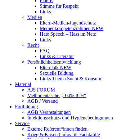
Plan P.
Stimme für Respekt
Links
Medien
Eltern-Medien-Jugendschutz
Medienkompetenzrahmen NRW
Hate Speech – Hass im Netz
Links
Recht
FAQ
Links & Literatur
Persönlichkeitsentwicklung
Elterntalk NRW
Sexuelle Bildung
Links Thema Sucht & Konsum
Material
AJS FORUM
Methodentasche „100% ICH“
AGB / Versand
Fortbildung
AGB Veranstaltungen
Infektionsschutz- und Hygienebedingungen
Service
Externe Referent*innen finden
Krieg & Krisen | Infos für Fachkräfte