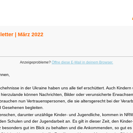
etter | März 2022
Anzeigeprobleme?
Öffne diese E-Mail in deinem Browser.
nnen,
chehnisse in der Ukraine haben uns alle tief erschüttert. Auch Kindern
 hierzulande können Nachrichten, Bilder oder verunsicherte Erwachse
brauchen nun Vertrauenspersonen, die sie altersgerecht bei der Verar
 Gesehenen begleiten.
nschen, darunter unzählige Kinder- und Jugendliche, kommen in NRW
 den Schulen und der Jugendarbeit an. Es gilt in dieser Zeit, den Kinder
 besonders gut im Blick zu behalten und die Ankommenden, so gut es 