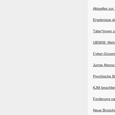
Aktuelles zu
Ergebnisse d
Täter*innen 
UBSKM: Mehr 
Cyber-Groomi
Junge Mensche
Psychische Be
KJM beschlie
Forderung na
Neue Broschür