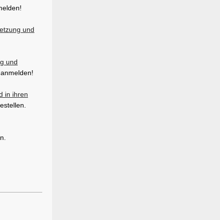
melden!
etzung und
ag und
t anmelden!
 in ihren
stellen.
n.