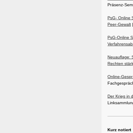
Präsenz-Semin
PsG- Online S
Peer-Gewalt
|
PsG-Online S
Verfahrensabl
Neuauflage: S
Rechten stär
Online-Gespr
Fachgespräch
Der Krieg in 
Linksammlung
Kurz notiert