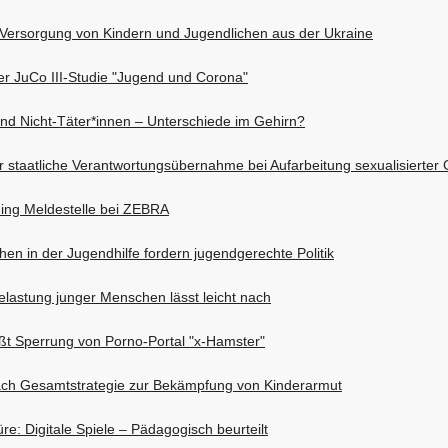
r Versorgung von Kindern und Jugendlichen aus der Ukraine
er JuCo III-Studie "Jugend und Corona"
und Nicht-Täter*innen – Unterschiede im Gehirn?
staatliche Verantwortungsübernahme bei Aufarbeitung sexualisierter 
ng Meldestelle bei ZEBRA
n in der Jugendhilfe fordern jugendgerechte Politik
lastung junger Menschen lässt leicht nach
ßt Sperrung von Porno-Portal "x-Hamster"
ch Gesamtstrategie zur Bekämpfung von Kinderarmut
e: Digitale Spiele – Pädagogisch beurteilt