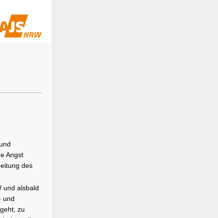
 und
ne Angst
beitung des
 und alsbald
- und
geht, zu