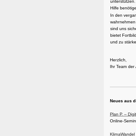
unterstützen.
Hilfe benötig
In den verga
wahrnehmen d
sind uns sic
bietet Fortbi
und zu stärke
Herzlich,
Ihr Team der
Neues aus d
Plan P. – Dig
Online-Semina
KlimaWandel 