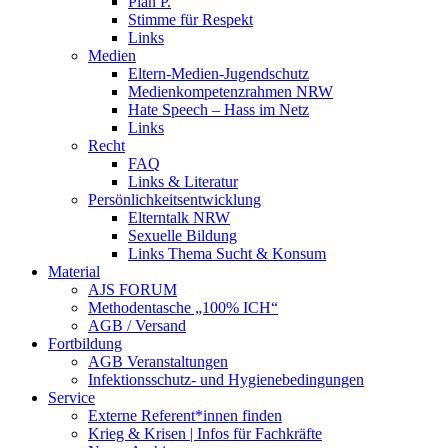
Plan P.
Stimme für Respekt
Links
Medien
Eltern-Medien-Jugendschutz
Medienkompetenzrahmen NRW
Hate Speech – Hass im Netz
Links
Recht
FAQ
Links & Literatur
Persönlichkeitsentwicklung
Elterntalk NRW
Sexuelle Bildung
Links Thema Sucht & Konsum
Material
AJS FORUM
Methodentasche „100% ICH“
AGB / Versand
Fortbildung
AGB Veranstaltungen
Infektionsschutz- und Hygienebedingungen
Service
Externe Referent*innen finden
Krieg & Krisen | Infos für Fachkräfte