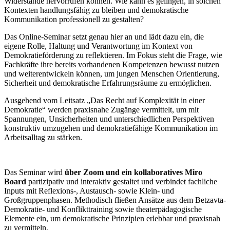
Widerstände hervorrufen können. Wie kann es gelingen, in solchen
Kontexten handlungsfähig zu bleiben und demokratische
Kommunikation professionell zu gestalten?
Das Online-Seminar setzt genau hier an und lädt dazu ein, die
eigene Rolle, Haltung und Verantwortung im Kontext von
Demokratieförderung zu reflektieren. Im Fokus steht die Frage, wie
Fachkräfte ihre bereits vorhandenen Kompetenzen bewusst nutzen
und weiterentwickeln können, um jungen Menschen Orientierung,
Sicherheit und demokratische Erfahrungsräume zu ermöglichen.
Ausgehend vom Leitsatz „Das Recht auf Komplexität in einer
Demokratie“ werden praxisnahe Zugänge vermittelt, um mit
Spannungen, Unsicherheiten und unterschiedlichen Perspektiven
konstruktiv umzugehen und demokratiefähige Kommunikation im
Arbeitsalltag zu stärken.
Das Seminar wird
über Zoom und ein kollaboratives Miro
Board
partizipativ und interaktiv gestaltet und verbindet fachliche
Inputs mit Reflexions-, Austausch- sowie Klein- und
Großgruppenphasen. Methodisch fließen Ansätze aus dem Betzavta-
Demokratie- und Konflikttraining sowie theaterpädagogische
Elemente ein, um demokratische Prinzipien erlebbar und praxisnah
zu vermitteln.