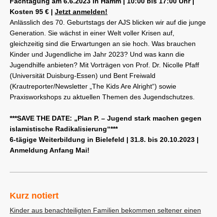
Fachtagung am 6.6.2023 in Hamm | 10:00 bis 17:00 Uhr |
Kosten 95 € |
Jetzt anmelden!
Anlässlich des 70. Geburtstags der AJS blicken wir auf die junge
Generation. Sie wächst in einer Welt voller Krisen auf,
gleichzeitig sind die Erwartungen an sie hoch. Was brauchen
Kinder und Jugendliche im Jahr 2023? Und was kann die
Jugendhilfe anbieten? Mit Vorträgen von Prof. Dr. Nicolle Pfaff
(Universität Duisburg-Essen) und Bent Freiwald
(Krautreporter/Newsletter „The Kids Are Alright“) sowie
Praxisworkshops zu aktuellen Themen des Jugendschutzes.
***SAVE THE DATE:
„Plan P. – Jugend stark machen gegen
islamistische Radikalisierung“***
6-tägige Weiterbildung in Bielefeld |
31.8. bis 20.10.2023 |
Anmeldung Anfang Mai!
Kurz notiert
Kinder aus benachteiligten Familien bekommen seltener einen